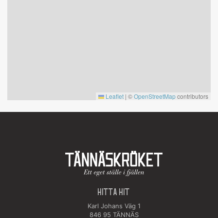
Leaflet
|
©
OpenStreetMap
contributors
HITTA HIT
Karl Johans Väg 1
846 95 TÄNNÄS