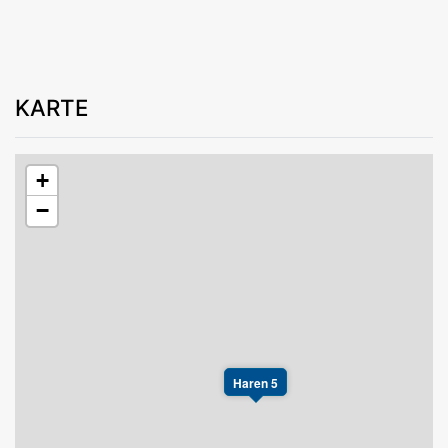
KARTE
+
−
Haren 5