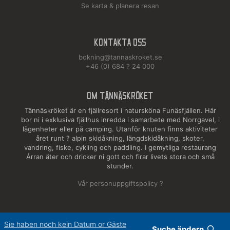
Se karta & planera resan
Kontakta oss
bokning@tannaskroket.se
+46 (0) 684 ? 24 000
OM TÄNNÄSKRÖKET
Tännäskröket är en fjällresort i natursköna Funäsfjällen. Här
bor ni i exklusiva fjällhus inredda i samarbete med Norrgavel, i
lägenheter eller på camping. Utanför knuten finns aktiviteter
året runt ? alpin skidåkning, längdskidåkning, skoter,
vandring, fiske, cykling och paddling. I gemytliga restaurang
Árran äter och dricker ni gott och firar livets stora och små
stunder.
Vår personuppgiftspolicy ?
Sie haben noch kein Datum or Gäste
Suche ändern