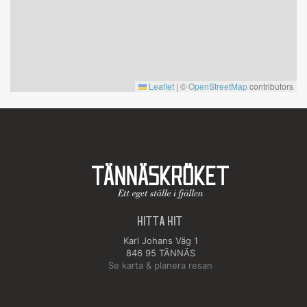
Leaflet
|
©
OpenStreetMap
contributors
HITTA HIT
Karl Johans Väg 1
846 95 TÄNNÄS
Se karta & planera resan