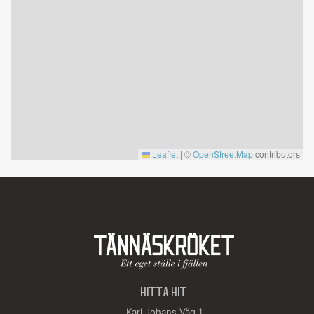
Leaflet
|
©
OpenStreetMap
contributors
HITTA HIT
Karl Johans Väg 1