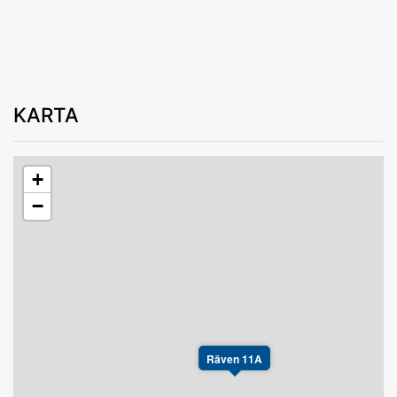
KARTA
+
−
Räven 11A