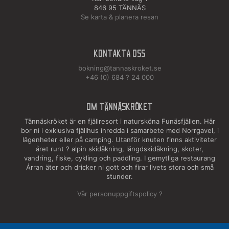
846 95 TÄNNÄS
Se karta & planera resan
Kontakta oss
bokning@tannaskroket.se
+46 (0) 684 ? 24 000
OM TÄNNÄSKRÖKET
Tännäskröket är en fjällresort i natursköna Funäsfjällen. Här
bor ni i exklusiva fjällhus inredda i samarbete med Norrgavel, i
lägenheter eller på camping. Utanför knuten finns aktiviteter
året runt ? alpin skidåkning, längdskidåkning, skoter,
vandring, fiske, cykling och paddling. I gemytliga restaurang
Árran äter och dricker ni gott och firar livets stora och små
stunder.
Vår personuppgiftspolicy ?