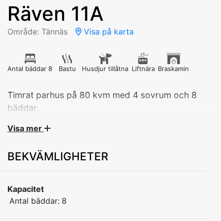
Räven 11A
Område: Tännäs
Visa på karta
Antal bäddar 8
Bastu
Husdjur tillåtna
Liftnära
Braskamin
Timrat parhus på 80 kvm med 4 sovrum och 8
bäddar.
Visa mer
Sovrum 1: Våningssäng (90 cm) på entréplan
Sovrum 2: Dubbelsäng (160 cm) på entréplan
BEKVÄMLIGHETER
Sovrum 3: Dubbelsäng (160 cm) på loftet
Sovrum 4: Två enkelsängar (90 cm) på loftet
Kök med spis/ugn, diskmaskin, kaffe- och
Kapacitet
vattenkokare, köksredskap, brödrost, mikrovågsugn
Antal bäddar:
8
samt kyl/frys
1 WC/Dusch med 1 bastu