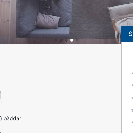
S
min
 6 bäddar