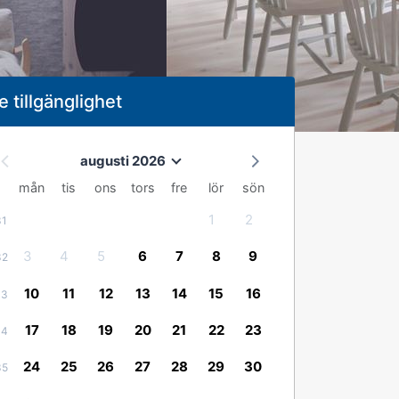
e tillgänglighet
augusti 2026
mån
tis
ons
tors
fre
lör
sön
1
2
31
3
4
5
6
7
8
9
32
10
11
12
13
14
15
16
33
17
18
19
20
21
22
23
34
24
25
26
27
28
29
30
35