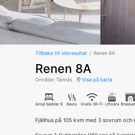
Tillbaka till sökresultat
Renen 8A
Renen 8A
Område: Tännäs
Visa på karta
Antal bäddar 6
Bastu
Gratis Wi-Fi
Liftnära
Braska
Fjällhus på 105 kvm med 3 sovrum och