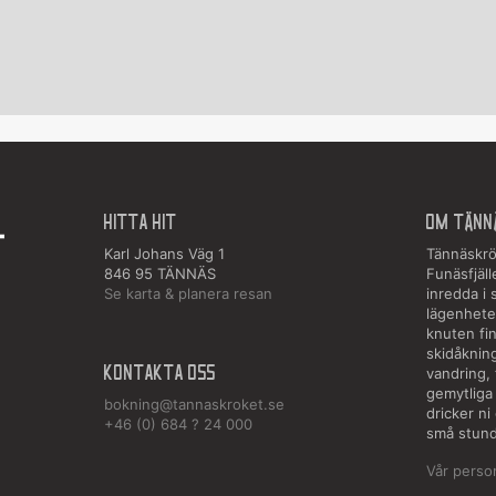
HITTA HIT
OM TÄNN
Karl Johans Väg 1
Tännäskrök
846 95 TÄNNÄS
Funäsfjäll
Se karta & planera resan
inredda i
lägenhete
knuten fin
skidåkning
Kontakta oss
vandring, 
gemytliga
bokning@tannaskroket.se
dricker ni
+46 (0) 684 ? 24 000
små stund
Vår perso