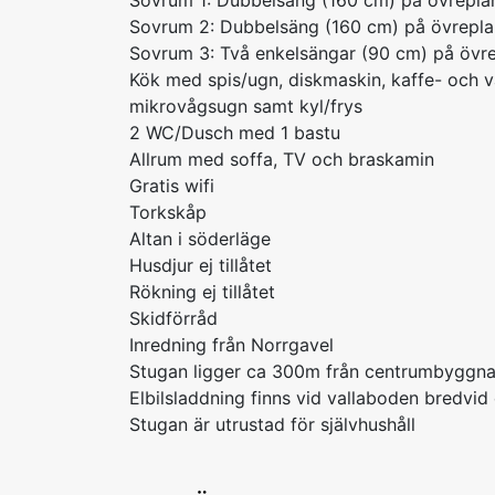
Sovrum 1: Dubbelsäng (160 cm) på övrepla
Sovrum 2: Dubbelsäng (160 cm) på övrepla
Sovrum 3: Två enkelsängar (90 cm) på övr
Kök med spis/ugn, diskmaskin, kaffe- och v
mikrovågsugn samt kyl/frys
2 WC/Dusch med 1 bastu
Allrum med soffa, TV och braskamin
Gratis wifi
Torkskåp
Altan i söderläge
Husdjur ej tillåtet
Rökning ej tillåtet
Skidförråd
Inredning från Norrgavel
Stugan ligger ca 300m från centrumbyggn
Elbilsladdning finns vid vallaboden bredv
Stugan är utrustad för självhushåll