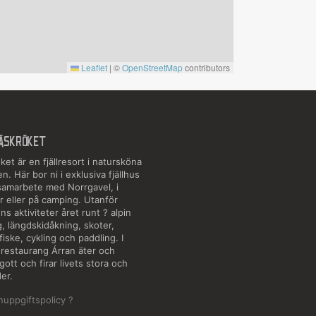
Leaflet
|
©
OpenStreetMap
contributors
ÄSKRÖKET
et är en fjällresort i natursköna
en. Här bor ni i exklusiva fjällhus
 samarbete med Norrgavel, i
r eller på camping. Utanför
ns aktiviteter året runt ? alpin
, längdskidåkning, skoter,
fiske, cykling och paddling. I
 restaurang Árran äter och
 gott och firar livets stora och
er.
nuppgiftspolicy ?