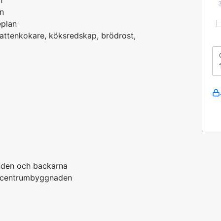
n
n
eplan
attenkokare, köksredskap, brödrost,
aden och backarna
id centrumbyggnaden