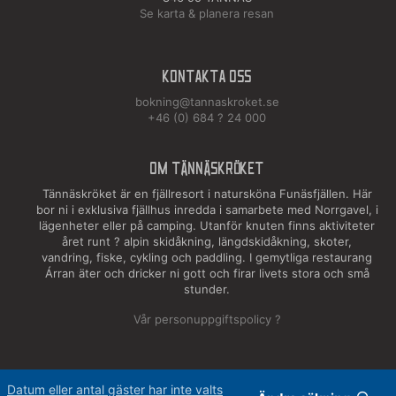
Se karta & planera resan
Kontakta oss
bokning@tannaskroket.se
+46 (0) 684 ? 24 000
OM TÄNNÄSKRÖKET
Tännäskröket är en fjällresort i natursköna Funäsfjällen. Här
bor ni i exklusiva fjällhus inredda i samarbete med Norrgavel, i
lägenheter eller på camping. Utanför knuten finns aktiviteter
året runt ? alpin skidåkning, längdskidåkning, skoter,
vandring, fiske, cykling och paddling. I gemytliga restaurang
Árran äter och dricker ni gott och firar livets stora och små
stunder.
Vår personuppgiftspolicy ?
Datum eller antal gäster har inte valts