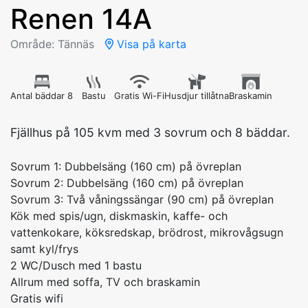
Renen 14A
Område: Tännäs
Visa på karta
Antal bäddar 8
Bastu
Gratis Wi-Fi
Husdjur tillåtna
Braskamin
Fjällhus på 105 kvm med 3 sovrum och 8 bäddar.
Sovrum 1: Dubbelsäng (160 cm) på övreplan
Sovrum 2: Dubbelsäng (160 cm) på övreplan
Sovrum 3: Två våningssängar (90 cm) på övreplan
Kök med spis/ugn, diskmaskin, kaffe- och
vattenkokare, köksredskap, brödrost, mikrovågsugn
samt kyl/frys
2 WC/Dusch med 1 bastu
Allrum med soffa, TV och braskamin
Gratis wifi