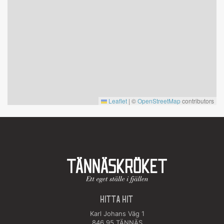
Leaflet
|
©
OpenStreetMap
contributors
HITTA HIT
Karl Johans Väg 1
846 95 TÄNNÄS