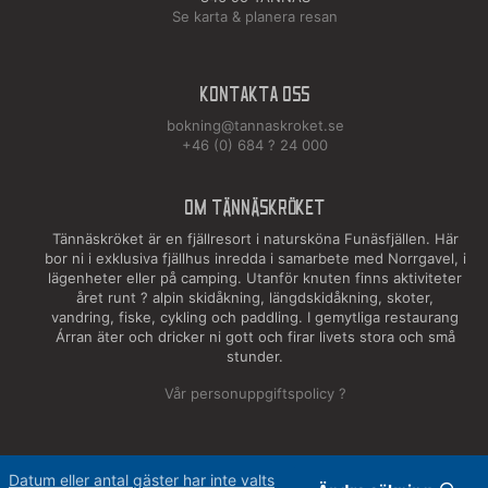
Se karta & planera resan
Kontakta oss
bokning@tannaskroket.se
+46 (0) 684 ? 24 000
OM TÄNNÄSKRÖKET
Tännäskröket är en fjällresort i natursköna Funäsfjällen. Här
bor ni i exklusiva fjällhus inredda i samarbete med Norrgavel, i
lägenheter eller på camping. Utanför knuten finns aktiviteter
året runt ? alpin skidåkning, längdskidåkning, skoter,
vandring, fiske, cykling och paddling. I gemytliga restaurang
Árran äter och dricker ni gott och firar livets stora och små
stunder.
Vår personuppgiftspolicy ?
Datum eller antal gäster har inte valts