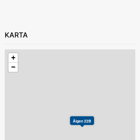
KARTA
+
−
Älgen 22B