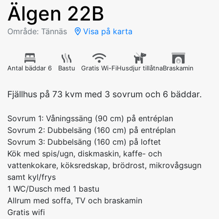
Älgen 22B
Område: Tännäs
Visa på karta
Antal bäddar 6
Bastu
Gratis Wi-Fi
Husdjur tillåtna
Braskamin
Fjällhus på 73 kvm med 3 sovrum och 6 bäddar.
Sovrum 1: Våningssäng (90 cm) på entréplan
Sovrum 2: Dubbelsäng (160 cm) på entréplan
Sovrum 3: Dubbelsäng (160 cm) på loftet
Kök med spis/ugn, diskmaskin, kaffe- och
vattenkokare, köksredskap, brödrost, mikrovågsugn
samt kyl/frys
1 WC/Dusch med 1 bastu
Allrum med soffa, TV och braskamin
Gratis wifi