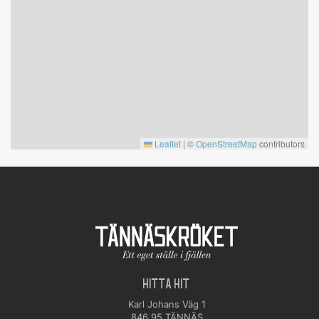
Leaflet
|
©
OpenStreetMap
contributors
HITTA HIT
Karl Johans Väg 1
846 95 TÄNNÄS